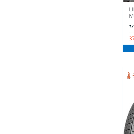
BARS (
115
)
L
BFGoodrich (
16
)
M
BKT (
0
)
17
BLACK ARROW (
59
)
3
Blackhawk (
0
)
BOTO (
7
)
Bridgestone (
3
)
Chaoyang (
0
)
COMFORSER (
6
)
Compasal (
11
)
Continental (
95
)
Contyre (
97
)
Cordiant (
180
)
Cordiant Professional (
52
)
Crossleader (
7
)
Deestone (
0
)