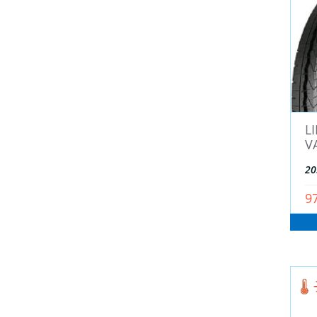
Matador (
182
)
Maxxis (
92
)
MAYRUN (
3
)
MAZZINI (
31
)
MICHELIN (
0
)
Mileking (
10
)
L
Nankang (
1
)
V
Nexen (
196
)
20
NITTO (
6
)
9
NOKIAN TYRES (IKON TYRES) (
253
)
NORTEC (
8
)
OPALS (
19
)
OZKA (
0
)
PACE (
11
)
PALLYKING (
15
)