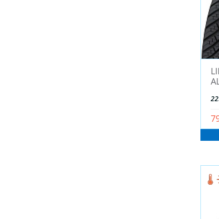
KENDA (
0
)
KINGBOSS (
16
)
KIngstar (
3
)
Kormoran (
62
)
L
Kumho (
302
)
A
KUSTONE (
23
)
LANDROCK (
1
)
22
Landsail (
71
)
7
Landspider (
29
)
LASSA (
3
)
Laufenn (
402
)
LEAO (
2
)
LINGLONG (
274
)
LS Wheels (
1
)
Marshal (Южная Корея) (
9
)