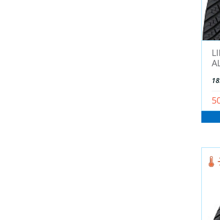
GREENTRAC (
7
)
GRIPMAX (
13
)
HAIDA (Китай) (
317
)
HANKOOK (
1270
)
L
A
HEADWAY (
17
)
HiFly (
27
)
18
Hunterroad (
2
)
5
IKON TYRES (NOKIAN TYRES) (
263
)
iLINK (
147
)
Imperial (Китай) (
7
)
Infinity (
2
)
JESSTIRE (
1
)
JOYROAD (
1
)
KAPSEN (
38
)
Kavir Tire (
4
)