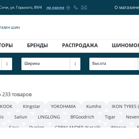
О магазин
Сочи, ул. Горького, 89/4
на карте
АГАЗИН ШИН
ТОРЫ
БРЕНДЫ
РАСПРОДАЖА
ШИНОМО
Ширина
Высота
о 233 товаров
KOOK
KIngstar
YOKOHAMA
Kumho
IKON TYRES 
is
Sailun
LINGLONG
BFGoodrich
Tigar
Nexe
Sava
Dunlop
GRENLANDER (Китай)
Winrun
NITTO
WestLake
Matador
Torque
ROSAVA