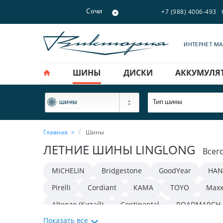
+7 (988) 4006-493
Сочи
ИНТЕРНЕТ М
ШИНЫ
ДИСКИ
АККУМУЛЯ
ФИЛЬТР
Тип шины
шины
Главная
Шины
ЛЕТНИЕ ШИНЫ LINGLONG
Всег
MICHELIN
Bridgestone
GoodYear
HAN
Pirelli
Cordiant
КАМА
TOYO
Maxx
Altenzo (Китай)
Continental
ROADMARCH
Показать все
TRACMAX
FORCELAND
iLINK
Gislaved