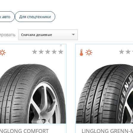
ировский шинный завод
Kormoran
Crossleader
ROA
х авто
Для спецтехники
Starmaxx (Турция)
Landsail
Cordiant Professional
M
(Китай)
Roadstone
Satoya
Sunfull (Китай)
Imperi
ировать
Сначала дешевые
erfall (Турция)
GOLDSTONE (Иран)
Duraturn
Farroad
COMFORSER
RoadX
Petlas (Турция)
Rotalla
ANT
ADVANCE
Dynamo
Deestone
WindPower
Torero
Autogreen
FOMAN
LANDROCK
Compasal
JES
Rockblade
Fortune
Sonix
BOTO
Aeolus
A (Китай)
Mileking
Blackhawk
Aplus (Китай)
Gene
BAREZ
OPALS
ACCELERA
Kavir Tire
ROADBUST
R17
R18
R20
R16
R15C
R15
R13
R22.5
R26
R28
R16.5
R25
R9
R10
R2
INGLONG COMFORT
LINGLONG GRENN-