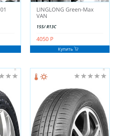
701
LINGLONG Green-Max
VAN
155/ R13С
4050 Р
Купить