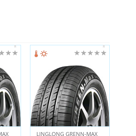
DCRUZA
TYREX (Cordiant)
arshal (Южная Корея)
ARIVO (Китай)
al (Китай)
MAZZINI
Three-A (Китай)
 (Китай)
Contyre
VOLTYRE
ARES
Formula
GOODRIDE
PACE
MAYRUN
Nankang
Vredestein
STIRE
NORTEC
Infinity
LS Wheels
Chaoyang
FRONWAY
Hunterroad
LEAO
ral
Attar
OZKA
KENDA
BKT
ER
KINGBOSS
BLACK ARROW
R14
R12
R16C
R14C
R23
R13C
4
R8
R533
MAX
LINGLONG GRENN-MAX