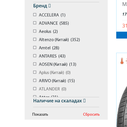
M
Бренд
17
ACCELERA (
1
)
ADVANCE (
585
)
3
Aeolus (
2
)
Altenzo (Китай) (
352
)
Amtel (
28
)
ANTARES (
43
)
AOSEN (Китай) (
13
)
Aplus (Китай) (
0
)
ARIVO (Китай) (
15
)
ATLANDER (
0
)
Attar (
21
)
Наличие на скаладах
Austone (
5
)
Autogreen (
1
)
BAREZ (
13
)