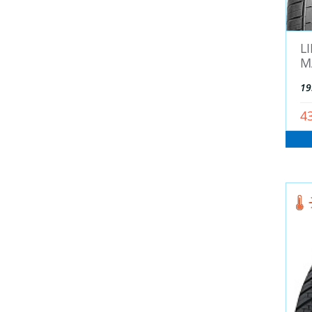
DELINTE (
64
)
Dunlop (
87
)
L
Dynamo (
6
)
M
Firemax (Китай) (
2
)
19
FOMAN (
1
)
4
FORCELAND (
112
)
Formula (
25
)
Fortune (
19
)
FRONWAY (
0
)
General (
0
)
Gislaved (
130
)
Goform (
0
)
GOODRIDE (
815
)
GOODTRIP (
6
)
GoodYear (
419
)