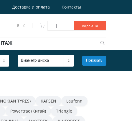
е
Доставка и оплата
Контакты
|
0
—
———
корзина
НТАЖ
Диаметр диска
Показать
ОТКРЫТЬ
(NOKIAN TYRES)
KAPSEN
Laufenn
n
Powertrac (Китай)
Triangle
БЕЛШИНА
MAXTREK
KINFOREST
NOKIAN TYRES (IKON TYRES)