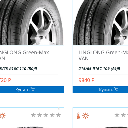
INGLONG Green-Max
LINGLONG Green-M
AN
VAN
5/75 R16C 110 (B0)R
215/65 R16C 109 (A9)R
720 Р
9840 Р
Купить
Купить