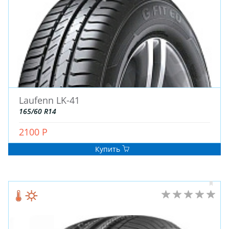
Blackhawk
Aplus (Китай)
General
Attar
OZKA
KENDA
BKT
Austone
ATLANDER
Турция
Wanda
BAREZ
OPALS
ACCELERA
Kavir Tire
ROADBUSTER
KINGBOSS
BLACK ARROW
GOODTRIP
Goform
R22
R21
R19
R17
R18
Laufenn LK-41
R20
R16
R15C
R15
R13
R14
165/60 R14
R12
R16C
R14C
R23
R13C
R12C
2100 Р
R17C
R17.5
R19.5
R508
R22.5
R26
Купить
R28
R16.5
R25
R9
R10
R24
R8
R533